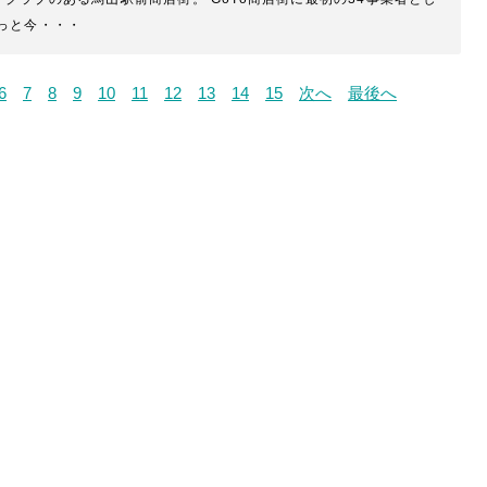
っと今・・・
6
7
8
9
10
11
12
13
14
15
次へ
最後へ