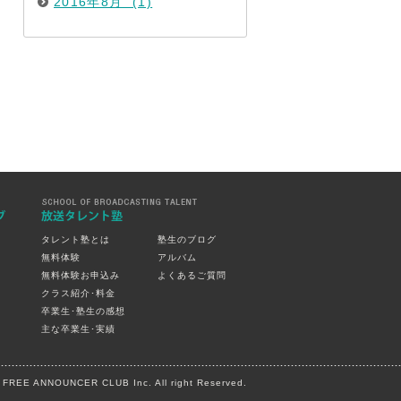
2016年8月 (1)
タレント塾とは
塾生のブログ
無料体験
アルバム
無料体験お申込み
よくあるご質問
クラス紹介･料金
卒業生･塾生の感想
主な卒業生･実績
© FREE ANNOUNCER CLUB Inc. All right Reserved.