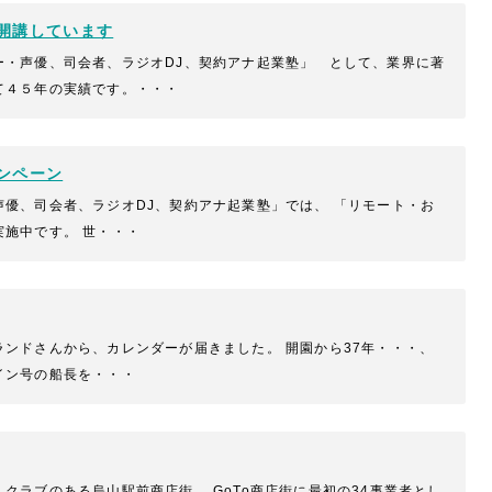
開講しています
ー・声優、司会者、ラジオDJ、契約アナ起業塾」 として、業界に著
て４５年の実績です。・・・
ンペーン
声優、司会者、ラジオDJ、契約アナ起業塾」では、 「リモート・お
実施中です。 世・・・
ランドさんから、カレンダーが届きました。 開園から37年・・・、
イン号の船長を・・・
クラブのある烏山駅前商店街。 GoTo商店街に最初の34事業者とし