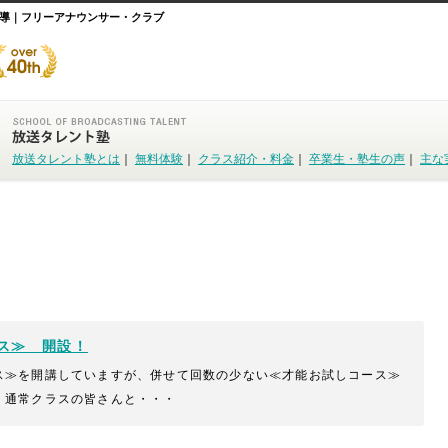
導｜フリーアナウンサー・クラブ
放送タレント塾とは
｜
無料体験
｜
クラス紹介・料金
｜
卒業生・塾生の声
｜
主な
ス≫ 開設！
ス≫を開講していますが、併せて回数の少ない≪才能お試しコース≫
。通常クラスの皆さんと・・・